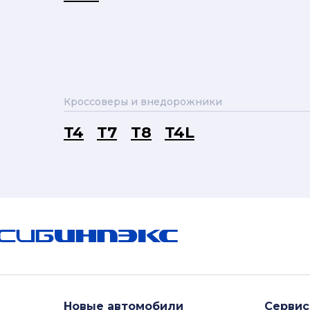
Кроссоверы и внедорожники
T4
T7
T8
T4L
Новые автомобили
Сервис