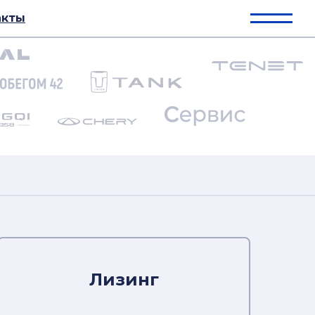
акты
обили с пробегом
Лизинг