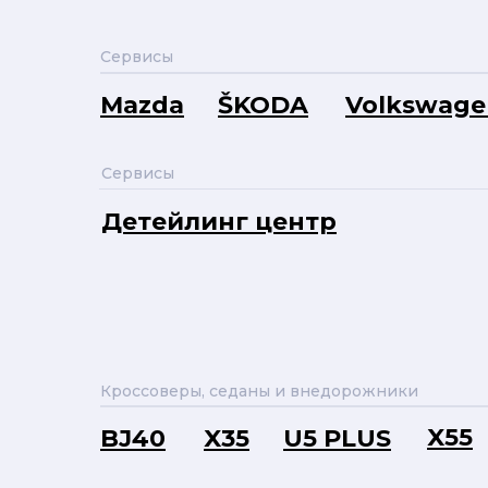
Сервисы
Mazda
ŠKODA
Volkswage
Сервисы
Детейлинг центр
Кроссоверы, седаны и внедорожники
X55
BJ40
X35
U5 PLUS