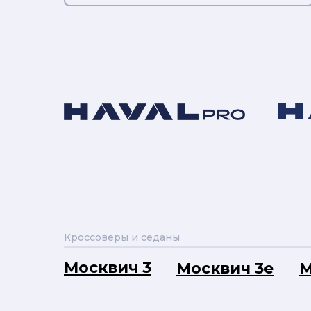
Кроссоверы и седаны
Москвич 3
Москвич 3e
М